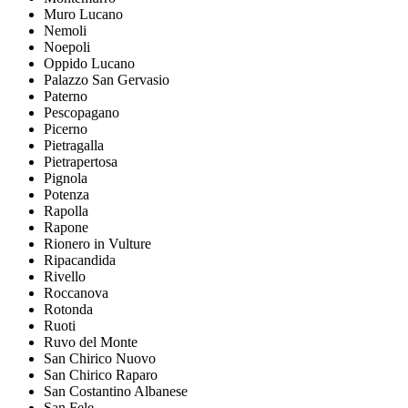
Muro Lucano
Nemoli
Noepoli
Oppido Lucano
Palazzo San Gervasio
Paterno
Pescopagano
Picerno
Pietragalla
Pietrapertosa
Pignola
Potenza
Rapolla
Rapone
Rionero in Vulture
Ripacandida
Rivello
Roccanova
Rotonda
Ruoti
Ruvo del Monte
San Chirico Nuovo
San Chirico Raparo
San Costantino Albanese
San Fele