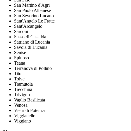
San Martino d'Agri
San Paolo Albanese
San Severino Lucano
Sant'Angelo Le Fratte
Sant'Arcangelo
Sarconi
Sasso di Castalda
Satriano di Lucania
Savoia di Lucania
Senise
Spinoso
Teana
Terranova di Pollino
Tito
Tolve
Tramutola
Trecchina
Trivigno
Vaglio Basilicata
Venosa
Vietri di Potenza
Viggianello
Viggiano