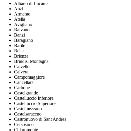
Albano di Lucania
Anzi
Armento
Atella
Avigliano
Balvano
Banzi
Baragiano
Barile
Bella
Brienza
Brindisi Montagna
Calvello
Calvera
Campomaggiore
Cancellara
Carbone
Castelgrande
Castelluccio Inferiore
Castelluccio Superiore
Castelmezzano
Castelsaraceno
Castronuovo di Sant'Andrea
Cersosimo
Chiaromonte