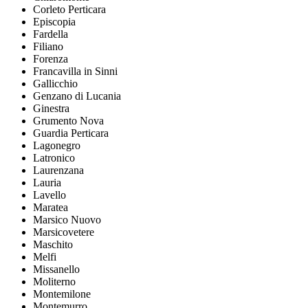
Corleto Perticara
Episcopia
Fardella
Filiano
Forenza
Francavilla in Sinni
Gallicchio
Genzano di Lucania
Ginestra
Grumento Nova
Guardia Perticara
Lagonegro
Latronico
Laurenzana
Lauria
Lavello
Maratea
Marsico Nuovo
Marsicovetere
Maschito
Melfi
Missanello
Moliterno
Montemilone
Montemurro