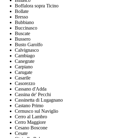
Binasco
Boffalora sopra Ticino
Bollate
Bresso
Bubbiano
Buccinasco
Buscate
Bussero
Busto Garolfo
Calvignasco
Cambiago
Canegrate
Carpiano
Carugate
Casarile
Casorezzo
Cassano d'Adda
Cassina de' Pecchi
Cassinetta di Lugagnano
Castano Primo
Cernusco sul Naviglio
Cerro al Lambro
Cerro Maggiore
Cesano Boscone
Cesate