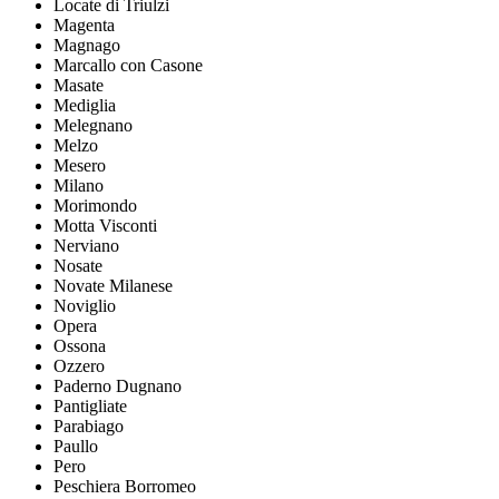
Locate di Triulzi
Magenta
Magnago
Marcallo con Casone
Masate
Mediglia
Melegnano
Melzo
Mesero
Milano
Morimondo
Motta Visconti
Nerviano
Nosate
Novate Milanese
Noviglio
Opera
Ossona
Ozzero
Paderno Dugnano
Pantigliate
Parabiago
Paullo
Pero
Peschiera Borromeo