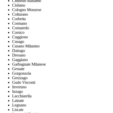
Cinisello Balsamo
Cisliano
Cologno Monzese
Colturano
Corbetta
Cormano
Cornaredo
Corsico
Cuggiono
Cusago
Cusano Milanino
Dairago
Dresano
Gaggiano
Garbagnate Milanese
Gessate
Gorgonzola
Grezzago
Gudo Visconti
Inveruno
Inzago
Lacchiarella
Lainate
Legnano
Liscate