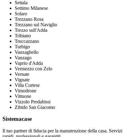
Settala
Settimo Milanese
Solaro
Trezzano Rosa
Trezzano sul Naviglio
Trezzo sull'Adda
Tribiano
Truccazzano
Turbigo
Vanzaghello
Vanzago
Vaprio d'Adda
Vermezzo con Zelo
Vernate
Vignate
Villa Cortese
Vimodrone
Vittuone
Vizzolo Predabissi
Zibido San Giacomo
Sistemacase
Il tuo partner di fiducia per la manutenzione della casa. Servizi
rapidi, professionali e garantiti.