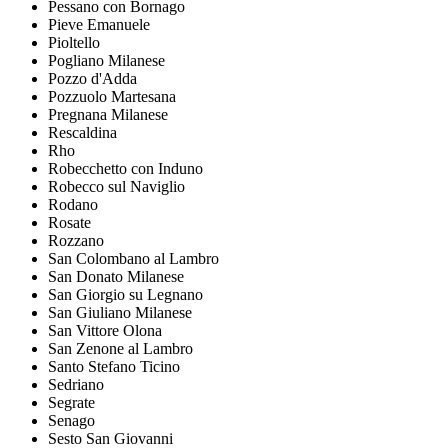
Pessano con Bornago
Pieve Emanuele
Pioltello
Pogliano Milanese
Pozzo d'Adda
Pozzuolo Martesana
Pregnana Milanese
Rescaldina
Rho
Robecchetto con Induno
Robecco sul Naviglio
Rodano
Rosate
Rozzano
San Colombano al Lambro
San Donato Milanese
San Giorgio su Legnano
San Giuliano Milanese
San Vittore Olona
San Zenone al Lambro
Santo Stefano Ticino
Sedriano
Segrate
Senago
Sesto San Giovanni