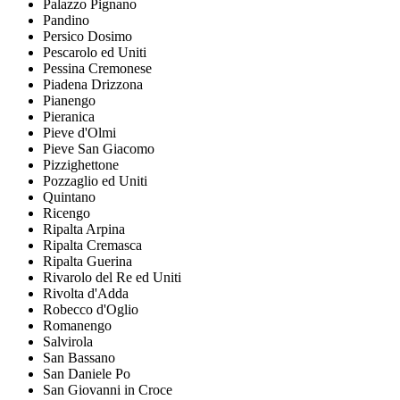
Palazzo Pignano
Pandino
Persico Dosimo
Pescarolo ed Uniti
Pessina Cremonese
Piadena Drizzona
Pianengo
Pieranica
Pieve d'Olmi
Pieve San Giacomo
Pizzighettone
Pozzaglio ed Uniti
Quintano
Ricengo
Ripalta Arpina
Ripalta Cremasca
Ripalta Guerina
Rivarolo del Re ed Uniti
Rivolta d'Adda
Robecco d'Oglio
Romanengo
Salvirola
San Bassano
San Daniele Po
San Giovanni in Croce