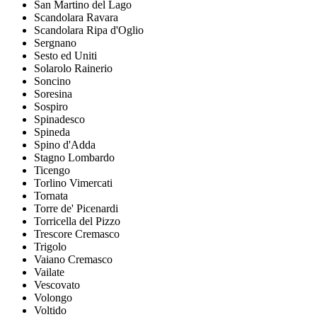
San Martino del Lago
Scandolara Ravara
Scandolara Ripa d'Oglio
Sergnano
Sesto ed Uniti
Solarolo Rainerio
Soncino
Soresina
Sospiro
Spinadesco
Spineda
Spino d'Adda
Stagno Lombardo
Ticengo
Torlino Vimercati
Tornata
Torre de' Picenardi
Torricella del Pizzo
Trescore Cremasco
Trigolo
Vaiano Cremasco
Vailate
Vescovato
Volongo
Voltido