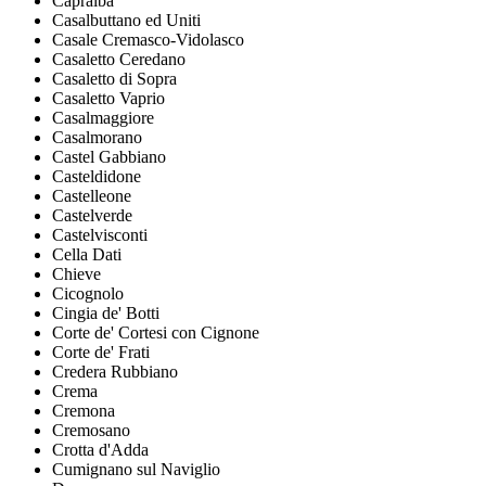
Capralba
Casalbuttano ed Uniti
Casale Cremasco-Vidolasco
Casaletto Ceredano
Casaletto di Sopra
Casaletto Vaprio
Casalmaggiore
Casalmorano
Castel Gabbiano
Casteldidone
Castelleone
Castelverde
Castelvisconti
Cella Dati
Chieve
Cicognolo
Cingia de' Botti
Corte de' Cortesi con Cignone
Corte de' Frati
Credera Rubbiano
Crema
Cremona
Cremosano
Crotta d'Adda
Cumignano sul Naviglio