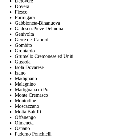
Derovere
Dovera
Fiesco
Formigara
Gabbioneta-Binanuova
Gadesco-Pieve Delmona
Genivolta
Gerre de' Caprioli
Gombito
Grontardo
Grumello Cremonese ed Uniti
Gussola
Isola Dovarese
Izano
Madignano
Malagnino
Martignana di Po
Monte Cremasco
Montodine
Moscazzano
Motta Baluffi
Offanengo
Olmeneta
Ostiano
Paderno Ponchielli