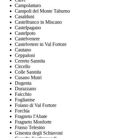
Campolattaro
Campoli del Monte Taburno
Casalduni
Castelfranco in Miscano
Castelpagano
Castelpoto
Castelvenere
Castelvetere in Val Fortore
Cautano
Ceppaloni
Cerreto Sannita
Circello
Colle Sannita
Cusano Mutri
Dugenta
Durazzano
Faicchio
Foglianise
Foiano di Val Fortore
Forchia
Fragneto l'Abate
Fragneto Monforte
Frasso Telesino
Ginestra degli Schiavoni