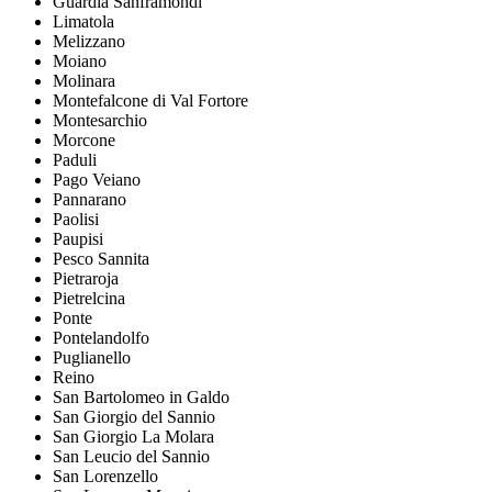
Guardia Sanframondi
Limatola
Melizzano
Moiano
Molinara
Montefalcone di Val Fortore
Montesarchio
Morcone
Paduli
Pago Veiano
Pannarano
Paolisi
Paupisi
Pesco Sannita
Pietraroja
Pietrelcina
Ponte
Pontelandolfo
Puglianello
Reino
San Bartolomeo in Galdo
San Giorgio del Sannio
San Giorgio La Molara
San Leucio del Sannio
San Lorenzello