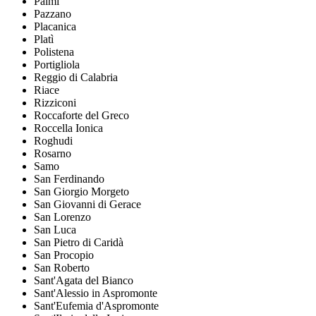
Palmi
Pazzano
Placanica
Platì
Polistena
Portigliola
Reggio di Calabria
Riace
Rizziconi
Roccaforte del Greco
Roccella Ionica
Roghudi
Rosarno
Samo
San Ferdinando
San Giorgio Morgeto
San Giovanni di Gerace
San Lorenzo
San Luca
San Pietro di Caridà
San Procopio
San Roberto
Sant'Agata del Bianco
Sant'Alessio in Aspromonte
Sant'Eufemia d'Aspromonte