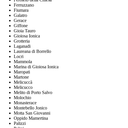
Ferruzzano
Fiumara
Galatro
Gerace
Giffone
Gioia Tauro
Gioiosa Ionica
Grotteria
Laganadi
Laureana di Borrello
Locri
Mammola
Marina di Gioiosa Ionica
Maropati
Martone
Melicuccà
Melicucco
Melito di Porto Salvo
Molochio
Monasterace
Montebello Jonico
Motta San Giovanni
Oppido Mamertina
Palizzi