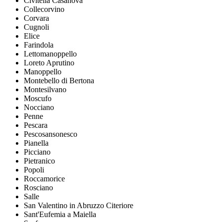
Civitella Casanova
Collecorvino
Corvara
Cugnoli
Elice
Farindola
Lettomanoppello
Loreto Aprutino
Manoppello
Montebello di Bertona
Montesilvano
Moscufo
Nocciano
Penne
Pescara
Pescosansonesco
Pianella
Picciano
Pietranico
Popoli
Roccamorice
Rosciano
Salle
San Valentino in Abruzzo Citeriore
Sant'Eufemia a Maiella