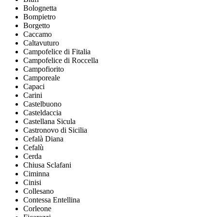
Bolognetta
Bompietro
Borgetto
Caccamo
Caltavuturo
Campofelice di Fitalia
Campofelice di Roccella
Campofiorito
Camporeale
Capaci
Carini
Castelbuono
Casteldaccia
Castellana Sicula
Castronovo di Sicilia
Cefalà Diana
Cefalù
Cerda
Chiusa Sclafani
Ciminna
Cinisi
Collesano
Contessa Entellina
Corleone