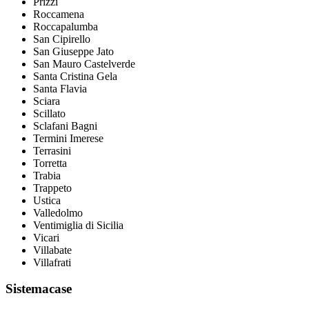
Prizzi
Roccamena
Roccapalumba
San Cipirello
San Giuseppe Jato
San Mauro Castelverde
Santa Cristina Gela
Santa Flavia
Sciara
Scillato
Sclafani Bagni
Termini Imerese
Terrasini
Torretta
Trabia
Trappeto
Ustica
Valledolmo
Ventimiglia di Sicilia
Vicari
Villabate
Villafrati
Sistemacase