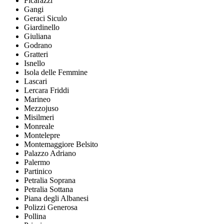
Ficarazzi
Gangi
Geraci Siculo
Giardinello
Giuliana
Godrano
Gratteri
Isnello
Isola delle Femmine
Lascari
Lercara Friddi
Marineo
Mezzojuso
Misilmeri
Monreale
Montelepre
Montemaggiore Belsito
Palazzo Adriano
Palermo
Partinico
Petralia Soprana
Petralia Sottana
Piana degli Albanesi
Polizzi Generosa
Pollina