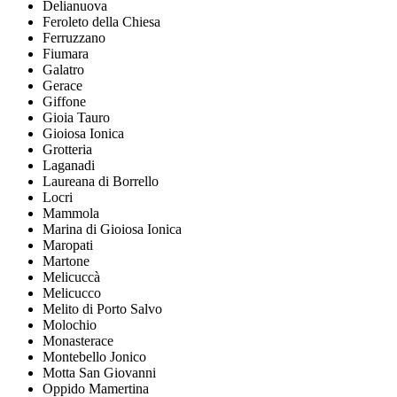
Delianuova
Feroleto della Chiesa
Ferruzzano
Fiumara
Galatro
Gerace
Giffone
Gioia Tauro
Gioiosa Ionica
Grotteria
Laganadi
Laureana di Borrello
Locri
Mammola
Marina di Gioiosa Ionica
Maropati
Martone
Melicuccà
Melicucco
Melito di Porto Salvo
Molochio
Monasterace
Montebello Jonico
Motta San Giovanni
Oppido Mamertina