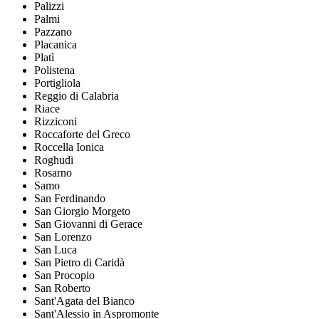
Palizzi
Palmi
Pazzano
Placanica
Platì
Polistena
Portigliola
Reggio di Calabria
Riace
Rizziconi
Roccaforte del Greco
Roccella Ionica
Roghudi
Rosarno
Samo
San Ferdinando
San Giorgio Morgeto
San Giovanni di Gerace
San Lorenzo
San Luca
San Pietro di Caridà
San Procopio
San Roberto
Sant'Agata del Bianco
Sant'Alessio in Aspromonte