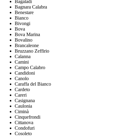
Bagaladi
Bagnara Calabra
Benestare
Bianco
Bivongi
Bova
Bova Marina
Bovalino
Brancaleone
Bruzzano Zeffirio
Calanna
Camini
Campo Calabro
Candidoni
Canolo
Caraffa del Bianco
Cardeto
Careri
Casignana
Caulonia
Ciminà
Cinquefrondi
Cittanova
Condofuri
Cosoleto